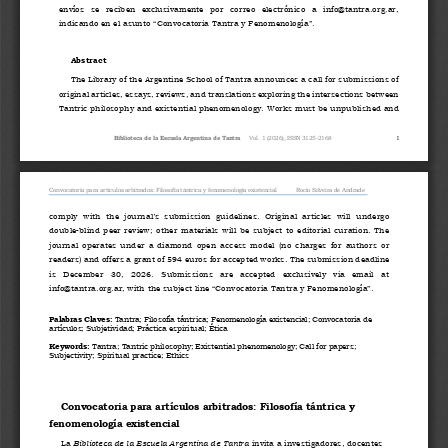
envíos  se  reciben  exclusivamente  por  correo  electrónico  a  info@tantra.org.ar, 
indicando en el asunto “Convocatoria Tantra y Fenomenología”.
Abstract
The 
Library of the Argentine School of Tantra announces a call for submissions of 
original articles, essays, reviews, and translations exploring the intersections between 
Tantric philosophy and existential phenomenology. Works must be unpublished and 
Biblioteca de la Escuela Argentina de Tantra
Vol. 
1
(2026), 
ISSN 
3125
-
2168
1
Convocatoria para artículos arbitrados: Filosofía tántrica y fenomenología existencial
Rocío Silveira de Andrade
comply  wi
th  the  journal’s  submission  guidelines.  Original  articles  will  undergo 
double
blind  peer  review;  other  materials  will  be  subject  to  editorial  curation.  The 
‑
journal  operates  under  a  diamond  open  access  model  (no  charges  for  authors  or 
readers) and offers a 
grant of 594 euros for accepted works. The submission deadline 
is   December   30,   2026.   Submissions   are   accepted   exclusively   via   email   at 
info@tantra.org.ar, with the subject line “Convocatoria Tantra y Fenomenología”.
Palabras Claves:
T
a
n
t
r
a
;
Filosofía tántrica; Fenomenología existen
cial; Convocatoria de 
artículos; Subjetividad; Práctica espiritual; Ética
Keywords:
T
a
n
t
r
a
;
Tantric philosophy; Existential phenomenology; Call for papers; 
Subjectivity; Spiritual practice; Ethics
Convocatoria para artículos arbitrados: Filosofía tántrica y 
fenomenología existencial
La 
Biblioteca de la Escuela Argentina de Tantra
invita a investigado
res, docentes 